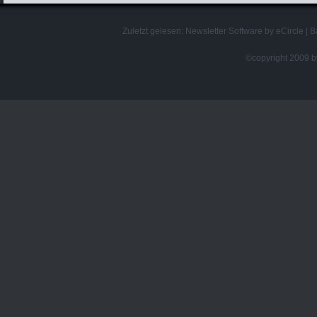
Zuletzt gelesen:
Newsletter Software by eCircle
|
B
©copyright 2009 by 