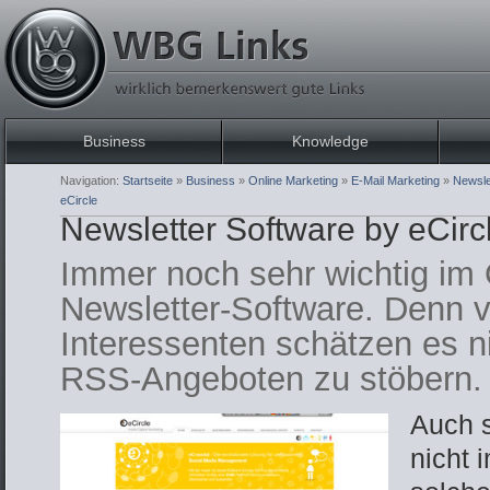
Business
Knowledge
Navigation:
Startseite
»
Business
»
Online Marketing
»
E-Mail Marketing
»
Newsle
eCircle
Newsletter Software by eCirc
Immer noch sehr wichtig im 
Newsletter-Software. Denn 
Interessenten schätzen es ni
RSS-Angeboten zu stöbern.
­Auch 
nicht 