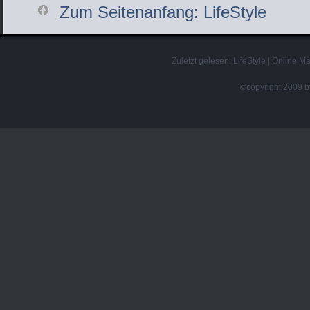
Zum Seitenanfang: LifeStyle
Zuletzt gelesen:
LifeStyle
|
Online Ma
©copyright 2009 by 