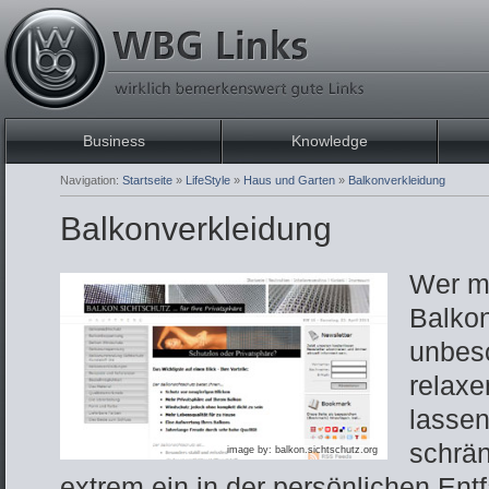
Business
Knowledge
Navigation:
Startseite
»
LifeStyle
»
Haus und Garten
»
Balkonverkleidung
Balkonverkleidung
Wer mö
Balko
unbes
relaxe
lassen
schrän
image by: balkon.sichtschutz.org
extrem ein in der persönlichen Ent